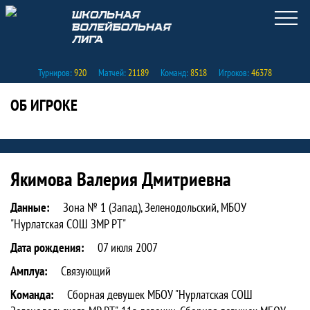
Турниров:
920
Матчей:
21189
Команд:
8518
Игроков:
46378
ОБ ИГРОКЕ
Статистика игрока Якимова Валерия 
Якимова Валерия Дмитриевна
Данные:
Зона № 1 (Запад), Зеленодольский, МБОУ
"Нурлатская СОШ ЗМР РТ"
Дата рождения:
07 июля 2007
Амплуа:
Связующий
Команда:
Сборная девушек МБОУ "Нурлатская СОШ