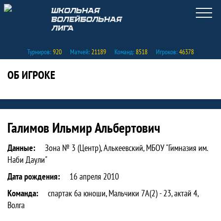
Турниров:
920
Матчей:
21189
Команд:
8518
Игроков:
46378
ОБ ИГРОКЕ
Статистика игрока Галимов Ильмир Ал
Галимов Ильмир Альбертович
Данные:
Зона № 3 (Центр), Алькеевский, МБОУ "Гимназия им.
Наби Даули"
Дата рождения:
16 апреля 2010
Команда:
спартак 6а юноши, Мальчики 7А(2) - 23, актай 4,
Волга