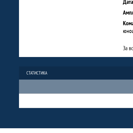
Дат
Амп
Ком
юнош
За в
СТАТИСТИКА