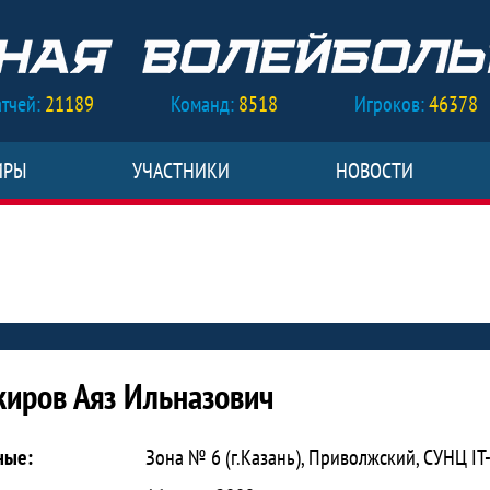
тчей:
21189
Команд:
8518
Игроков:
46378
ИРЫ
УЧАСТНИКИ
НОВОСТИ
Ильназович
киров Аяз Ильназович
ные:
Зона № 6 (г.Казань), Приволжский, СУНЦ I