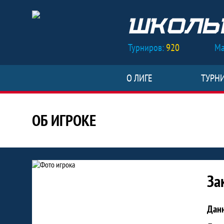
Турниров:
920
Ма
О ЛИГЕ
ТУРН
ОБ ИГРОКЕ
Статистика игрока Закиров Аяз 
За
Дан