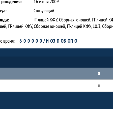
а рождения:
16 июня 2009
луа:
Связующий
анда:
IT лицей КФУ, Сборная юношей, IT-лицей КФ
ей, IT-лицей КФУ, Сборная юношей, IT-лицей КФУ, 10.3, Сбор
6-0-0-0-0-0 / И-ОЗ-П-ОБ-ОП-О
се время:
0
И