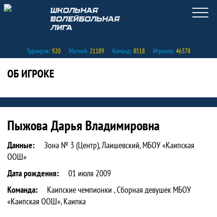
Турниров:
920
Матчей:
21189
Команд:
8518
Игроков:
46378
ОБ ИГРОКЕ
Статистика игрока Пыжова Дарья Вл
Пыжова Дарья Владимировна
Данные:
Зона № 3 (Центр), Лаишевский, МБОУ «Каипская
ООШ»
Дата рождения:
01 июля 2009
Команда:
Каипские чемпионки , Сборная девушек МБОУ
«Каипская ООШ», Каипка