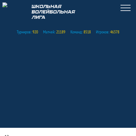
Турниров:
920
Матчей:
21189
Команд:
8518
Игроков:
46378
Поздравляем Всех с наступившим Нов
Новость