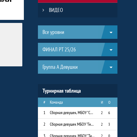
ВИДЕО
Таблицы турнира
Все уровни
ФИНАЛ РТ 25/26
Группа А Девушки
Турнирная таблица
#
Команда
И
О
1
Сборная девушек, МБОУ "СОШ № 8"
2
6
2
Сборная девушек МБОУ "Гимназия им. Наби Даули"
2
3
3
Сборная девушек, МБОУ "Тимершикская СОШ"
2
0