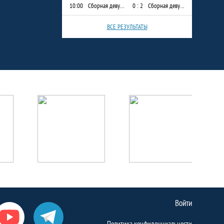
10:00
Сборная девушек, МБОУ "Тимершикская СОШ"
0 : 2
Сборная девушек МБОУ "Гимназия им. Наби Даули"
ВСЕ РЕЗУЛЬТАТЫ
Войти
Политика конфиденциальности