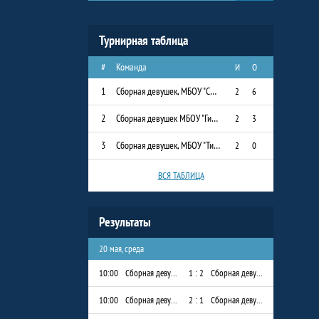
Турнирная таблица
#
Команда
И
О
1
Сборная девушек, МБОУ "СОШ № 8"
2
6
2
Сборная девушек МБОУ "Гимназия им. Наби Даули"
2
3
3
Сборная девушек, МБОУ "Тимершикская СОШ"
2
0
ВСЯ ТАБЛИЦА
Результаты
20 мая, среда
10:00
Сборная девушек МБОУ "Гимназия им. Наби Даули"
1 : 2
Сборная девушек, МБОУ "СОШ № 8"
10:00
Сборная девушек, МБОУ "СОШ № 8"
2 : 1
Сборная девушек, МБОУ "Тимершикская СОШ"