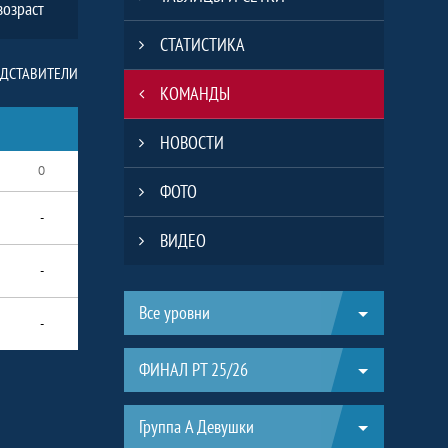
возраст
СТАТИСТИКА
ЕДСТАВИТЕЛИ
КОМАНДЫ
НОВОСТИ
О
ФОТО
-
ВИДЕО
-
Таблицы турнира
Все уровни
-
ФИНАЛ РТ 25/26
Группа А Девушки