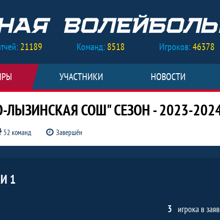
тчей:
21189
Команд:
8518
Игроков:
46378
ИРЫ
УЧАСТНИКИ
НОВОСТИ
ЛЫЗИНСКАЯ СОШ" СЕЗОН - 2023-202
52 команд
Завершён
и 1, Внутришкольный МБОУ "Мало-Лыз
И 1
3
игрока в заяв