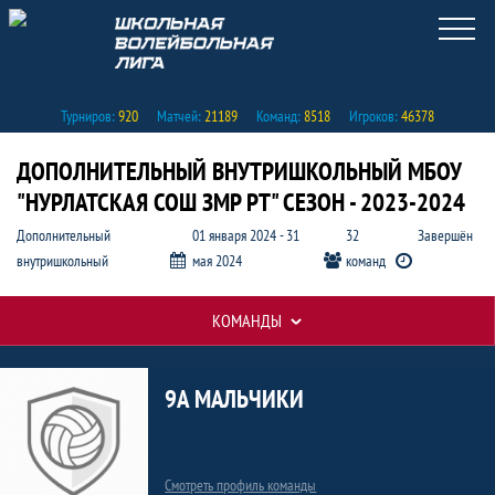
Турниров:
920
Матчей:
21189
Команд:
8518
Игроков:
46378
ДОПОЛНИТЕЛЬНЫЙ ВНУТРИШКОЛЬНЫЙ МБОУ
"НУРЛАТСКАЯ СОШ ЗМР РТ" СЕЗОН - 2023-2024
Дополнительный
01 января 2024 - 31
32
Завершён
внутришкольный
мая 2024
команд
КОМАНДЫ
Заявка команды 9а мальчики, Допол
Таблицы турнира
9А МАЛЬЧИКИ
Смотреть профиль команды