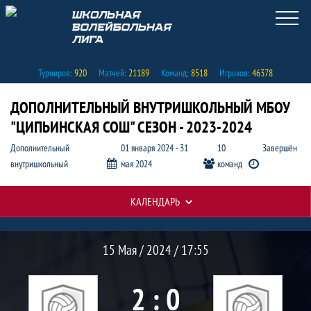
Турниров:
920
Матчей:
21189
Команд:
8518
Игроков:
46378
ДОПОЛНИТЕЛЬНЫЙ ВНУТРИШКОЛЬНЫЙ МБОУ
"ЦИПЬИНСКАЯ СОШ" СЕЗОН - 2023-2024
Дополнительный
01 января 2024 - 31
10
Завершён
внутришкольный
мая 2024
команд
КАЛЕНДАРЬ
Протокол и события матча Сибирь 2 
Матч
15 Мая / 2024 / 17:55
2 : 0