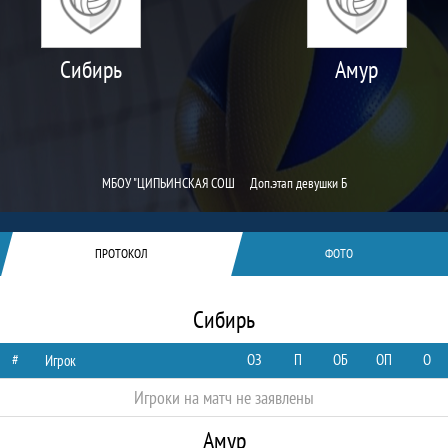
Сибирь
Амур
МБОУ "ЦИПЬИНСКАЯ СОШ
Доп.этап девушки Б
ПРОТОКОЛ
ФОТО
Сибирь
#
ОЗ
П
ОБ
ОП
О
Игрок
Игроки на матч не заявлены
Амур