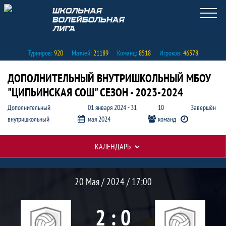
Турниров:
920
Матчей:
21189
Команд:
8518
Игроков:
46378
ДОПОЛНИТЕЛЬНЫЙ ВНУТРИШКОЛЬНЫЙ МБОУ
"ЦИПЬИНСКАЯ СОШ" СЕЗОН - 2023-2024
Дополнительный
01 января 2024 - 31
10
Завершён
внутришкольный
мая 2024
команд
КАЛЕНДАРЬ
Протокол и события матча Сибирь 2 
Матч
20 Мая / 2024 / 17:00
2 : 0