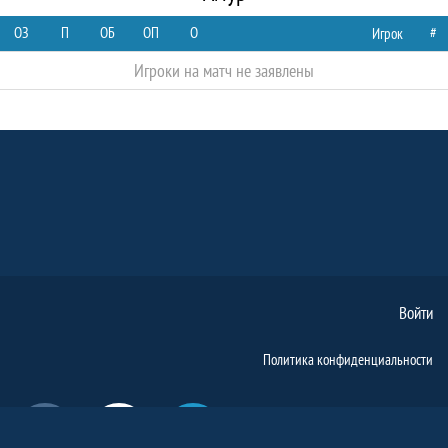
ОЗ
П
ОБ
ОП
О
#
Игрок
Игроки на матч не заявлены
Войти
Политика конфиденциальности