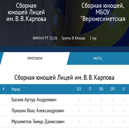
Сборная
Сборная юношей,
юношей Лицей
МБОУ
им. В. В. Карпова
"Верхнесиметская
СОШ"
ФИНАЛ РТ 25/26
Группа В Юноши
2 тур
ПРОТОКОЛ
ФОТО
Сборная юношей Лицей им. В. В. Карпова
#
ОЗ
П
ОБ
ОП
О
Игрок
Багаев Артур Андреевич
0
0
0
0
0
Лукшин Влас Александрович
0
0
0
0
0
Мухаметов Тимур Данисович
0
0
0
0
0