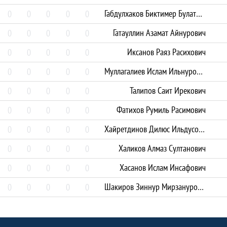
Габдулхаков Биктимер Булатович
0
0
0
0
0
Гатауллин Азамат Айнурович
0
0
0
0
0
Иксанов Раяз Расихович
0
0
0
0
0
Муллагалиев Ислам Ильнурович
0
0
0
0
0
Талипов Саит Ирекович
0
0
0
0
0
Фатихов Румиль Расимович
0
0
0
0
0
Хайретдинов Дилюс Ильдусович
0
0
0
0
0
Халиков Алмаз Султанович
0
0
0
0
0
Хасанов Ислам Инсафович
0
0
0
0
0
Шакиров Зиннур Мирзанурович
0
0
0
0
0