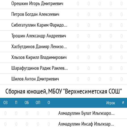
Орешкин Игорь Дмитриевич
0
0
0
0
0
Петров Богдан Алексеевич
0
0
0
0
0
Сибегатуллин Карим Фаридович
0
0
0
0
0
Трошин Александр Андреевич
0
0
0
0
0
Хасбутдинов Данияр Ленизович
0
0
0
0
0
Хлызов Кирилл Владимирович
0
0
0
0
0
Шарафутдинов Радик Раилевич
0
0
0
0
0
Шилов Антон Дмитриевич
0
0
0
0
0
Сборная юношей, МБОУ "Верхнесиметская СОШ"
ОЗ
П
ОБ
ОП
О
#
Игрок
Ахмадуллин Булат Ильгизарович
0
0
0
0
0
Ахмадуллин Инсаф Ильгизарович
0
0
0
0
0