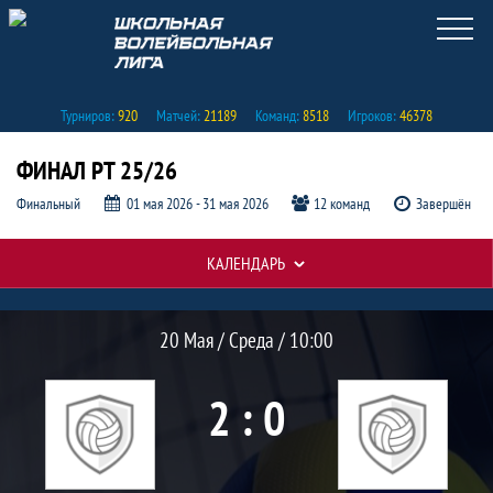
Турниров:
920
Матчей:
21189
Команд:
8518
Игроков:
46378
ФИНАЛ РТ 25/26
Финальный
01 мая 2026 - 31 мая 2026
12 команд
Завершён
КАЛЕНДАРЬ
Протокол и события матча Сборная ю
Матч
20 Мая / Среда / 10:00
2 : 0