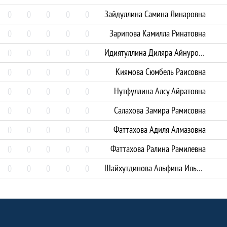
Зайдуллина Самина Линаровна
0
0
0
0
0
Зарипова Камилла Ринатовна
0
0
0
0
0
Идиятуллина Диляра Айнуровна
0
0
0
0
0
Киямова Сюмбель Раисовна
0
0
0
0
0
Нутфуллина Алсу Айратовна
0
0
0
0
0
Салахова Замира Рамисовна
0
0
0
0
0
Фаттахова Адиля Алмазовна
0
0
0
0
0
Фаттахова Ралина Рамилевна
0
0
0
0
0
Шайхутдинова Альфина Ильмировна
0
0
0
0
0