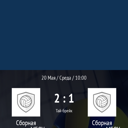
Протокол и события матча Сборная д
Матч
20 Мая / Среда / 10:00
2 : 1
Тай-брейк
Сборная
Сборная