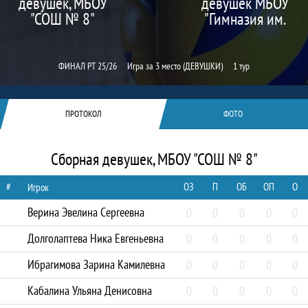
девушек, МБОУ
девушек МБОУ
"СОШ № 8"
"Гимназия им.
Наби Даули"
ФИНАЛ РТ 25/26
Игра за 3 место (ДЕВУШКИ)
1 тур
ПРОТОКОЛ
ФОТО
Сборная девушек, МБОУ "СОШ № 8"
#
ОЗ
П
ОБ
ОП
О
Игрок
Верина Эвелина Сергеевна
0
0
0
0
0
Долголаптева Ника Евгеньевна
0
0
0
0
0
Ибрагимова Зарина Камилевна
0
0
0
0
0
Кабалина Ульяна Денисовна
0
0
0
0
0