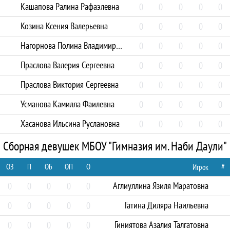
Кашапова Ралина Рафаэлевна
0
0
0
0
0
Козина Ксения Валерьевна
0
0
0
0
0
Нагорнова Полина Владимировна
0
0
0
0
0
Праслова Валерия Сергеевна
0
0
0
0
0
Праслова Виктория Сергеевна
0
0
0
0
0
Усманова Камилла Фаилевна
0
0
0
0
0
Хасанова Ильсина Руслановна
0
0
0
0
0
Сборная девушек МБОУ "Гимназия им. Наби Даули"
ОЗ
П
ОБ
ОП
О
#
Игрок
Аглиуллина Язиля Маратовна
0
0
0
0
0
Гатина Диляра Наильевна
0
0
0
0
0
Гиниятова Азалия Талгатовна
0
0
0
0
0