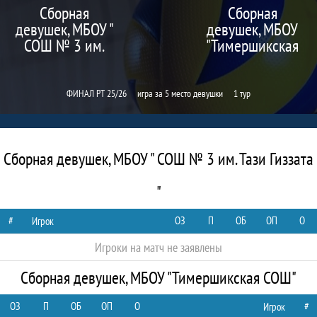
Сборная
Сборная
девушек, МБОУ "
девушек, МБОУ
СОШ № 3 им.
"Тимершикская
Тази Гиззата "
СОШ"
ФИНАЛ РТ 25/26
игра за 5 место девушки
1 тур
Сборная девушек, МБОУ " СОШ № 3 им. Тази Гиззата
"
#
ОЗ
П
ОБ
ОП
О
Игрок
Игроки на матч не заявлены
Сборная девушек, МБОУ "Тимершикская СОШ"
ОЗ
П
ОБ
ОП
О
#
Игрок