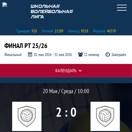
Турниров:
920
Матчей:
21189
Команд:
8518
Игроков:
46378
ФИНАЛ РТ 25/26
Финальный
01 мая 2026 - 31 мая 2026
12 команд
Завершён
КАЛЕНДАРЬ
Протокол и события матча Сборная де
Матч
20 Мая / Среда / 10:00
2 : 0