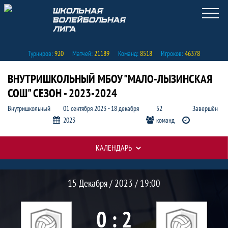
Турниров:
920
Матчей:
21189
Команд:
8518
Игроков:
46378
ВНУТРИШКОЛЬНЫЙ МБОУ "МАЛО-ЛЫЗИНСКАЯ
СОШ" СЕЗОН - 2023-2024
Внутришкольный
01 сентября 2023 - 18 декабря
52
Завершён
2023
команд
КАЛЕНДАРЬ
Протокол и события матча 11 класс 
Матч
15 Декабря / 2023 / 19:00
0 : 2