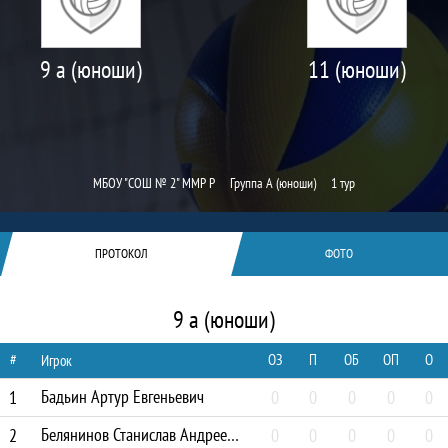
9 а (юноши)
11 (юноши)
МБОУ "СОШ № 2" ММР Р
Группа А (юноши)
1 тур
ПРОТОКОЛ
ФОТО
9 а (юноши)
#
ОЗ
П
ОБ
ОП
О
Игрок
Бадьин Артур Евгеньевич
1
0
0
0
0
0
Белянинов Станислав Андреевич
2
0
0
0
0
0