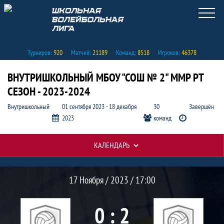
Турниров:
920
Матчей:
21189
Команд:
8518
Игроков:
46378
ВНУТРИШКОЛЬНЫЙ МБОУ "СОШ № 2" ММР РТ
СЕЗОН - 2023-2024
Внутришкольный
01 сентября 2023 - 18 декабря
30
Завершён
2023
команд
КАЛЕНДАРЬ
Протокол и события матча 9 а (юнош
Матч
17 Ноября / 2023 / 17:00
0 : 2