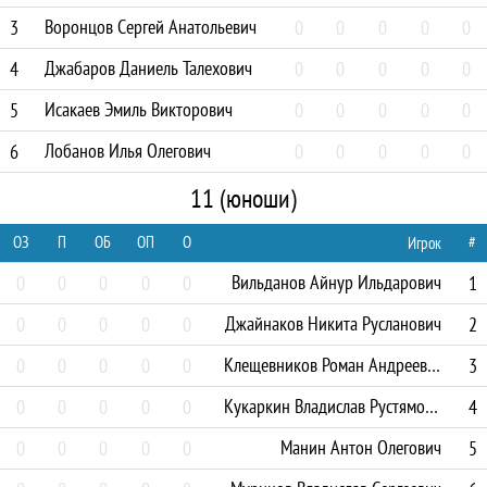
Воронцов Сергей Анатольевич
3
0
0
0
0
0
Джабаров Даниель Талехович
4
0
0
0
0
0
Исакаев Эмиль Викторович
5
0
0
0
0
0
Лобанов Илья Олегович
6
0
0
0
0
0
11 (юноши)
ОЗ
П
ОБ
ОП
О
#
Игрок
Вильданов Айнур Ильдарович
0
0
0
0
0
1
Джайнаков Никита Русланович
0
0
0
0
0
2
Клещевников Роман Андреевич
0
0
0
0
0
3
Кукаркин Владислав Рустямович
0
0
0
0
0
4
Манин Антон Олегович
0
0
0
0
0
5