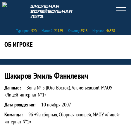
Турниров:
920
Матчей:
21189
Команд:
8518
Игроков:
46378
ОБ ИГРОКЕ
Статистика игрока Шакиров Эмиль Фа
Шакиров Эмиль Фанилевич
Данные:
Зона № 5 (Юго-Восток), Альметьевский, МАОУ
«Лицей-интернат №1»
Дата рождения:
10 ноября 2007
Команда:
9б +9а сборная, Сборная юношей, МАОУ «Лицей-
интернат №1»