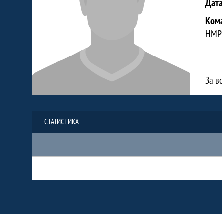
Дат
Ком
НМР
За в
СТАТИСТИКА