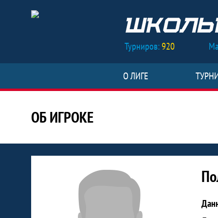
Турниров:
920
Ма
О ЛИГЕ
ТУРН
ОБ ИГРОКЕ
Статистика игрока Полиневская
По
Дан