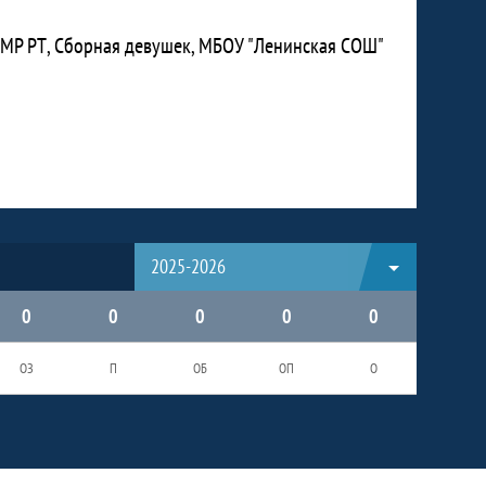
МР РТ, Сборная девушек, МБОУ "Ленинская СОШ"
2025-2026
0
0
0
0
0
ОЗ
П
ОБ
ОП
О