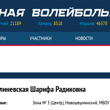
тчей:
21189
Команд:
8518
Игроков:
46378
ИРЫ
УЧАСТНИКИ
НОВОСТИ
 Шарифа Радиковна
линевская Шарифа Радиковна
ные:
Зона № 3 (Центр), Новошешминский, МБОУ