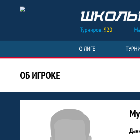
Турниров:
920
Ма
О ЛИГЕ
ТУРН
ОБ ИГРОКЕ
Статистика игрока Мухаметгале
Му
Дан