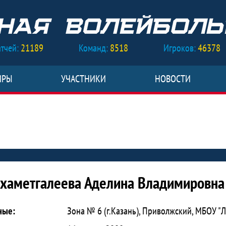
тчей:
21189
Команд:
8518
Игроков:
46378
ИРЫ
УЧАСТНИКИ
НОВОСТИ
ева Аделина Владимировна
хаметгалеева Аделина Владимировна
ные:
Зона № 6 (г.Казань), Приволжский, МБОУ "