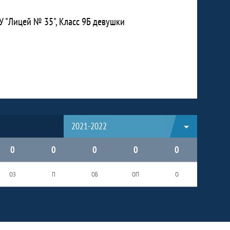
У "Лицей № 35", Класс 9Б девушки
2021-2022
0
0
0
0
0
ОЗ
П
ОБ
ОП
О