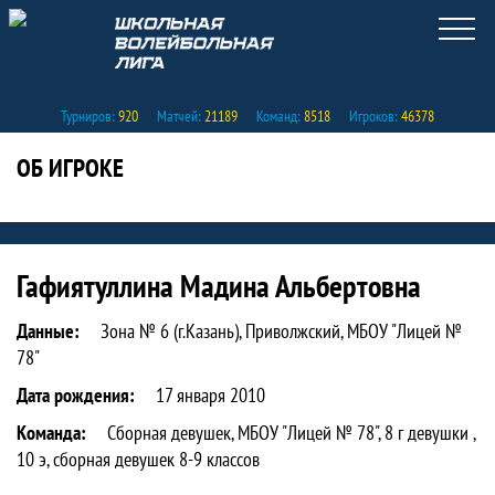
Турниров:
920
Матчей:
21189
Команд:
8518
Игроков:
46378
ОБ ИГРОКЕ
Статистика игрока Гафиятуллина Мади
Гафиятуллина Мадина Альбертовна
Данные:
Зона № 6 (г.Казань), Приволжский, МБОУ "Лицей №
78"
Дата рождения:
17 января 2010
Команда:
Сборная девушек, МБОУ "Лицей № 78", 8 г девушки ,
10 э, сборная девушек 8-9 классов