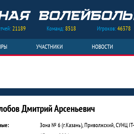
тчей:
21189
Команд:
8518
Игроков:
46378
ИРЫ
УЧАСТНИКИ
НОВОСТИ
трий Арсеньевич
лобов Дмитрий Арсеньевич
ные:
Зона № 6 (г.Казань), Приволжский, СУНЦ I