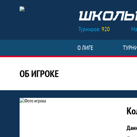
Турниров:
920
Ма
О ЛИГЕ
ТУРН
ОБ ИГРОКЕ
Статистика игрока Колобов Дми
Ко
Дан