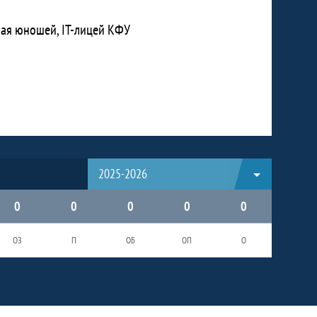
ная юношей, IT-лицей КФУ
2025-2026
0
0
0
0
0
ОЗ
П
ОБ
ОП
О