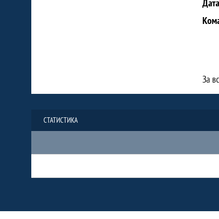
Дат
Ком
За в
СТАТИСТИКА