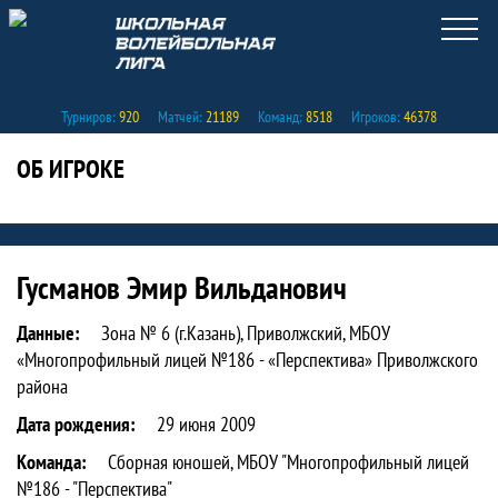
Турниров:
920
Матчей:
21189
Команд:
8518
Игроков:
46378
ОБ ИГРОКЕ
Статистика игрока Гусманов Эмир Вил
Гусманов Эмир Вильданович
Данные:
Зона № 6 (г.Казань), Приволжский, МБОУ
«Многопрофильный лицей №186 - «Перспектива» Приволжского
района
Дата рождения:
29 июня 2009
Команда:
Сборная юношей, МБОУ "Многопрофильный лицей
№186 - "Перспектива"