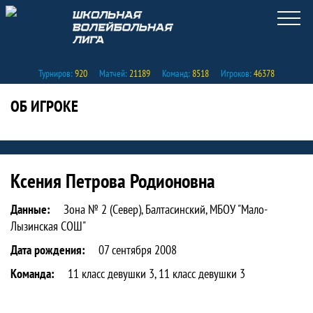
Турниров:
920
Матчей:
21189
Команд:
8518
Игроков:
46378
ОБ ИГРОКЕ
Статистика игрока Ксения Петрова Ро
Ксения Петрова Родионовна
Данные:
Зона № 2 (Север), Балтасинский, МБОУ "Мало-
Лызинская СОШ"
Дата рождения:
07 сентября 2008
Команда:
11 класс девушки 3, 11 класс девушки 3