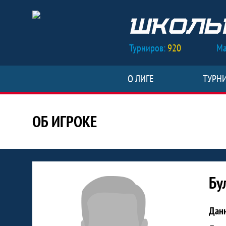
Турниров:
920
Ма
О ЛИГЕ
ТУРН
ОБ ИГРОКЕ
Статистика игрока Булатов Альф
Бу
Дан