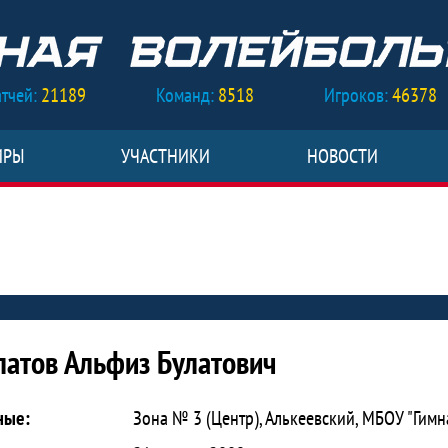
тчей:
21189
Команд:
8518
Игроков:
46378
ИРЫ
УЧАСТНИКИ
НОВОСТИ
из Булатович
латов Альфиз Булатович
ные:
Зона № 3 (Центр), Алькеевский, МБОУ "Гимн