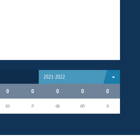
2021-2022
0
0
0
0
0
ОЗ
П
ОБ
ОП
О