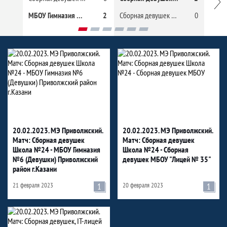
МБОУ Гимназия №6 (Девушки) Приволжский район г.Казани
2
Сборная девушек МБОУ "Лицей № 35"
0
Фото
20.02.2023. МЭ Приволжский.
20.02.2023. МЭ Приволжский.
Матч: Сборная девушек
Матч: Сборная девушек
Школа №24 - МБОУ Гимназия
Школа №24 - Сборная
№6 (Девушки) Приволжский
девушек МБОУ "Лицей № 35"
район г.Казани
21 февраля 2023
1
20 февраля 2023
1