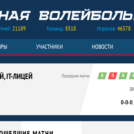
тчей:
21189
Команд:
8518
Игроков:
46378
ИРЫ
УЧАСТНИКИ
НОВОСТИ
, IT-ЛИЦЕЙ
В
П
В
Последние матчи
20
0-0-0 
ицей КФУ
ОШЕДШИЕ МАТЧИ