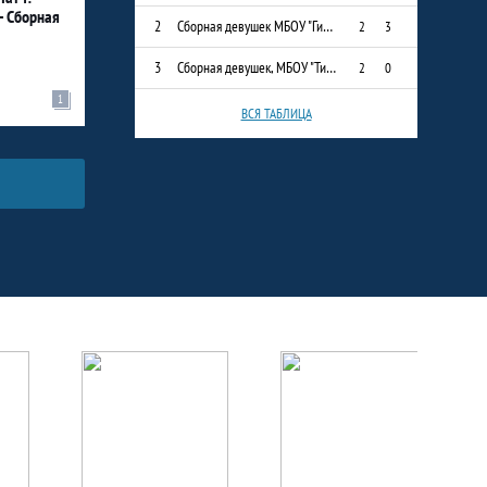
- Сборная
2
Сборная девушек МБОУ "Гимназия им. Наби Даули"
2
3
3
Сборная девушек, МБОУ "Тимершикская СОШ"
2
0
1
ВСЯ ТАБЛИЦА