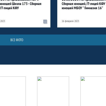
 юношей Школа 173 - Сборная
Сборная юношей, IT-лицей КФУ 
 IT-лицей КФУ
юношей МБОУ " Гимназия 16"
 2023
16 февраля 2023
1
ВСЕ ФОТО