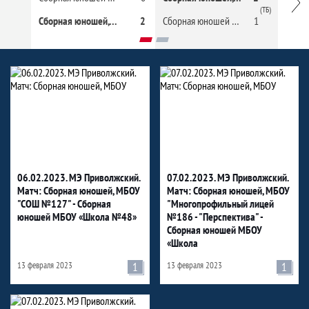
(ТБ)
Сборная юношей, IT-лицей КФУ
2
Сборная юношей МБОУ «Школа №48»
1
Фото
06.02.2023. МЭ Приволжский.
07.02.2023. МЭ Приволжский.
Матч: Сборная юношей, МБОУ
Матч: Сборная юношей, МБОУ
"СОШ №127" - Сборная
"Многопрофильный лицей
юношей МБОУ «Школа №48»
№186 - "Перспектива" -
Сборная юношей МБОУ
«Школа
13 февраля 2023
1
13 февраля 2023
1