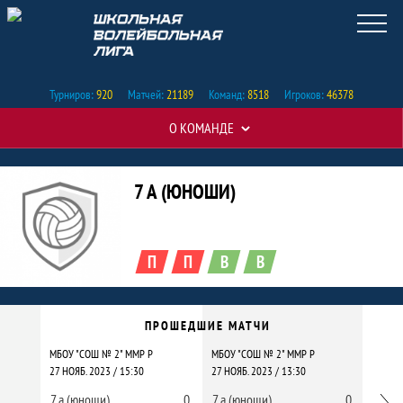
Турниров:
920
Матчей:
21189
Команд:
8518
Игроков:
46378
О КОМАНДЕ
Команда
Таблицы турнира
Краткая информация о команде
7 А (ЮНОШИ)
П
П
В
В
Команда 7 а (юноши)
Календарь прошедших и будущих матчей
ПРОШЕДШИЕ МАТЧИ
МБОУ "СОШ № 2" ММР Р
МБОУ "СОШ № 2" ММР Р
МБОУ 
27 НОЯБ. 2023 / 15:30
27 НОЯБ. 2023 / 13:30
21 НОЯ
7 а (юноши)
0
7 а (юноши)
0
7 а (
Впе