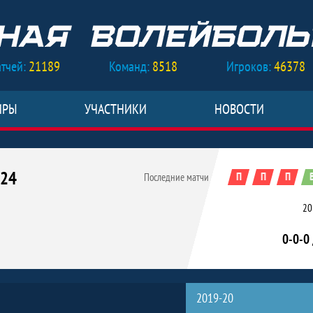
тчей:
21189
Команд:
8518
Игроков:
46378
ИРЫ
УЧАСТНИКИ
НОВОСТИ
024
П
П
П
Последние матчи
20
0-0-0 
ки 2024
2019-20