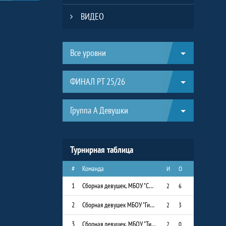
ВИДЕО
Таблицы турнира
Все уровни
ФИНАЛ РТ 25/26
Группа А Девушки
Турнирная таблица
#
Команда
И
О
1
Сборная девушек, МБОУ "СОШ № 8"
2
6
2
Сборная девушек МБОУ "Гимназия им. Наби Даули"
2
3
3
Сборная девушек, МБОУ "Тимершикская СОШ"
2
0