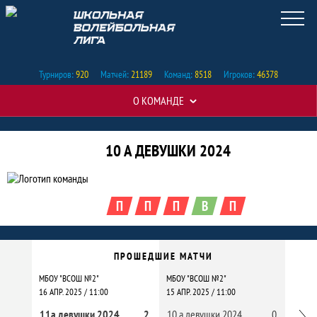
Турниров:
920
Матчей:
21189
Команд:
8518
Игроков:
46378
О КОМАНДЕ
Команда
Таблицы турнира
Краткая информация о команде
10 А ДЕВУШКИ 2024
П
П
П
В
П
Команда 10 а девушки 2024
Календарь прошедших и будущих матчей
ПРОШЕДШИЕ МАТЧИ
МБОУ "ВСОШ №2"
МБОУ "ВСОШ №2"
МБОУ 
16 АПР. 2025 / 11:00
15 АПР. 2025 / 11:00
15 АПР
11а девушки 2024
2
10 а девушки 2024
0
10 а 
Впе