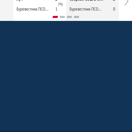
(ТБ)
Буревестник ПСОШ№2
1
Буревестник ПСОШ№2
0