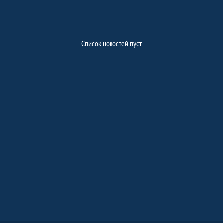
Новости, Внутришкольный этап Пестр
Список новостей пуст