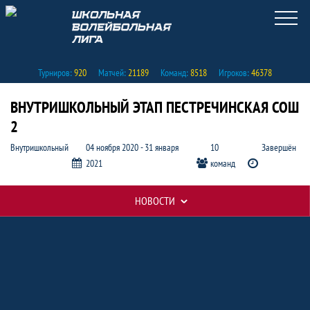
Турниров:
920
Матчей:
21189
Команд:
8518
Игроков:
46378
ВНУТРИШКОЛЬНЫЙ ЭТАП ПЕСТРЕЧИНСКАЯ СОШ
2
Внутришкольный
04 ноября 2020 - 31 января
10
Завершён
2021
команд
НОВОСТИ
Таблицы турнира