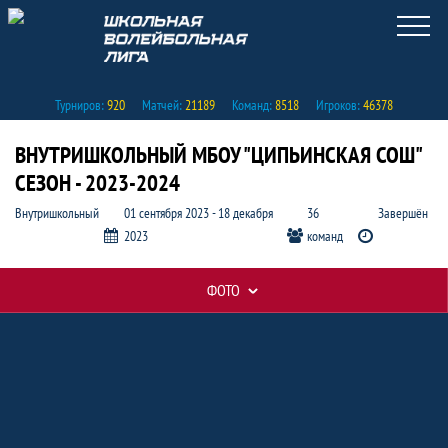
Турниров:
920
Матчей:
21189
Команд:
8518
Игроков:
46378
ВНУТРИШКОЛЬНЫЙ МБОУ "ЦИПЬИНСКАЯ СОШ"
СЕЗОН - 2023-2024
Внутришкольный
01 сентября 2023 - 18 декабря
36
Завершён
2023
команд
ФОТО
Таблицы турнира