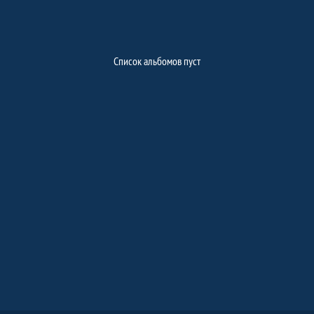
Фото, Внутришкольный МБОУ "Ципьин
Список альбомов пуст