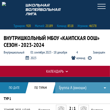
Турниров:
920
Матчей:
21189
Команд:
8518
Игроков:
46378
ВНУТРИШКОЛЬНЫЙ МБОУ «КАИПСКАЯ ООШ»
СЕЗОН - 2023-2024
Внутришкольный
01 сентября 2023 - 18 декабря
4
Завершён
2023
команд
КАЛЕНДАРЬ
Календарь по дате и по турам, Внут
Таблицы турнира
Группа А (юноши)
ПО ДАТЕ
ПО ТУРАМ
ТУР 1
2 : 1
27 НОЯБ. 2023 / 17:10
Каипские чемпионы
Каипские спартанцы