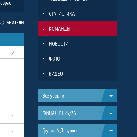
озраст
СТАТИСТИКА
ЕДСТАВИТЕЛИ
КОМАНДЫ
НОВОСТИ
О
ФОТО
-
ВИДЕО
-
Таблицы турнира
Все уровни
-
ФИНАЛ РТ 25/26
-
Группа А Девушки
-