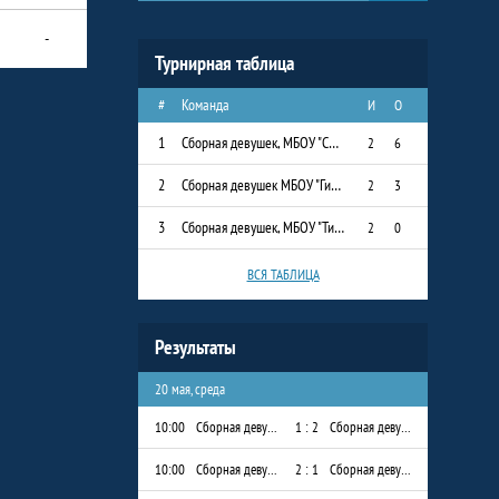
-
Турнирная таблица
#
Команда
И
О
1
Сборная девушек, МБОУ "СОШ № 8"
2
6
2
Сборная девушек МБОУ "Гимназия им. Наби Даули"
2
3
3
Сборная девушек, МБОУ "Тимершикская СОШ"
2
0
ВСЯ ТАБЛИЦА
Результаты
20 мая, среда
10:00
Сборная девушек МБОУ "Гимназия им. Наби Даули"
1 : 2
Сборная девушек, МБОУ "СОШ № 8"
10:00
Сборная девушек, МБОУ "СОШ № 8"
2 : 1
Сборная девушек, МБОУ "Тимершикская СОШ"