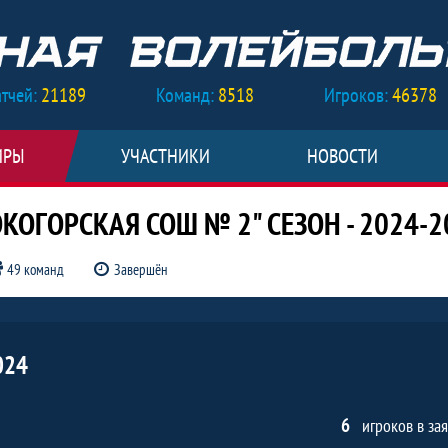
тчей:
21189
Команд:
8518
Игроков:
46378
ИРЫ
УЧАСТНИКИ
НОВОСТИ
ОГОРСКАЯ СОШ № 2" СЕЗОН - 2024-2
49 команд
Завершён
024, Внутришкольный МБОУ "Высокого
024
6
игроков в за