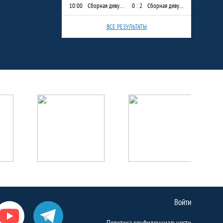
10:00
Сборная девушек, МБОУ "Тимершикская СОШ"
0 : 2
Сборная девушек МБОУ "Гимназия им. Наби Даули"
ВСЕ РЕЗУЛЬТАТЫ
Войти
Политика конфиденциальности