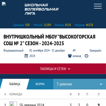
Турниров:
920
Матчей:
21189
Команд:
8518
Игроков:
46378
ВНУТРИШКОЛЬНЫЙ МБОУ "ВЫСОКОГОРСКАЯ
СОШ № 2" СЕЗОН - 2024-2025
Внутришкольный
01 сентября 2024 - 31 декабря
49
Завершён
2024
команд
ТАБЛИЦЫ И СЕТКИ
5 девочки - Таблица
Таблицы турнира
5 девочки
ТАБЛИЦА
ФОРМА
#
КОМАНДА
И
В
П
О
1
5Б девочки 2024
3
3
0
9