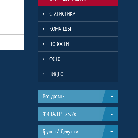
СТАТИСТИКА
КОМАНДЫ
НОВОСТИ
ФОТО
ВИДЕО
Таблицы турнира
Все уровни
ФИНАЛ РТ 25/26
Группа А Девушки