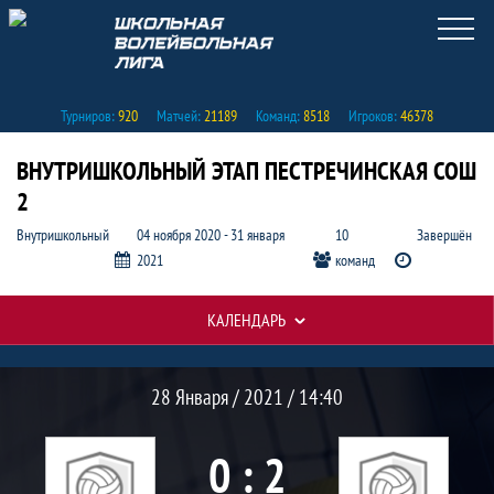
Турниров:
920
Матчей:
21189
Команд:
8518
Игроков:
46378
ВНУТРИШКОЛЬНЫЙ ЭТАП ПЕСТРЕЧИНСКАЯ СОШ
2
Внутришкольный
04 ноября 2020 - 31 января
10
Завершён
2021
команд
КАЛЕНДАРЬ
Протокол и события матча Факел ПСО
Матч
28 Января / 2021 / 14:40
0 : 2