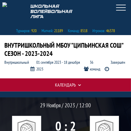
Турниров:
920
Матчей:
21189
Команд:
8518
Игроков:
46378
ВНУТРИШКОЛЬНЫЙ МБОУ "ЦИПЬИНСКАЯ СОШ"
СЕЗОН - 2023-2024
Внутришкольный
01 сентября 2023 - 18 декабря
36
Завершён
2023
команд
КАЛЕНДАРЬ
Протокол и события матча Олимп 0 :
Матч
29 Ноября / 2023 / 12:00
0 : 2