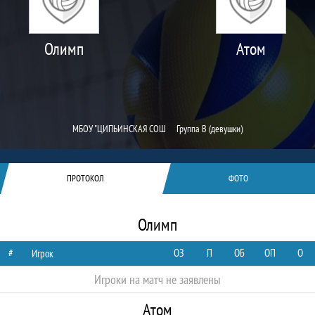
Олимп
Атом
МБОУ "ЦИПЬИНСКАЯ СОШ
Группа В (девушки)
ПРОТОКОЛ
ФОТО
Олимп
#
ОЗ
П
ОБ
ОП
О
Игрок
Игроки на матч не заявлены
Атом