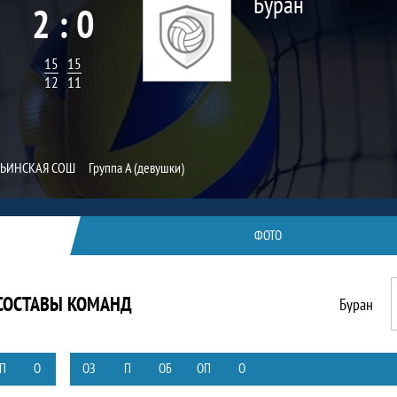
Буран
2 : 0
15
15
12
11
ПЬИНСКАЯ СОШ
Группа А (девушки)
ФОТО
СОСТАВЫ КОМАНД
Буран
П
О
ОЗ
П
ОБ
ОП
О