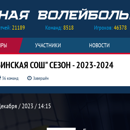
тчей:
21189
Команд:
8518
Игроков:
46378
ИРЫ
УЧАСТНИКИ
НОВОСТИ
НСКАЯ СОШ" СЕЗОН - 2023-2024
36 команд
Завершён
рал 2 : 0 Буран, Внутришкольный МБО
екабря / 2023 / 14:15