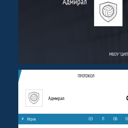
Адмирал
МБОУ "ЦИ
ПРОТОКОЛ
Адмирал
#
ОЗ
П
ОБ
О
Игрок