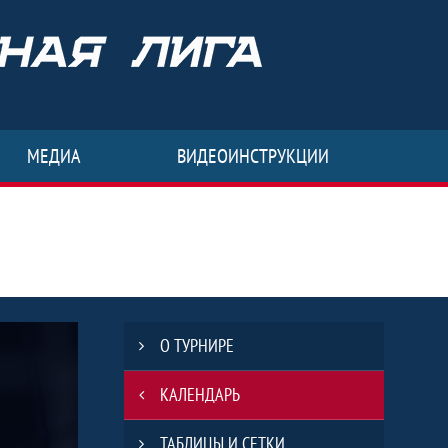
МЕДИА
ВИДЕОИНСТРУКЦИИ
У "Ципьинская СОШ" Сезон - 2023-202
О ТУРНИРЕ
КАЛЕНДАРЬ
ТАБЛИЦЫ И СЕТКИ