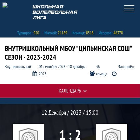
Турниров:
920
Матчей:
21189
Команд:
8518
Игроков:
46378
ВНУТРИШКОЛЬНЫЙ МБОУ "ЦИПЬИНСКАЯ СОШ"
СЕЗОН - 2023-2024
Внутришкольный
01 сентября 2023 - 18 декабря
36
Завершён
2023
команд
КАЛЕНДАРЬ
Протокол и события матча Буран 1 :
Матч
12 Декабря / 2023 / 15:00
1 : 2