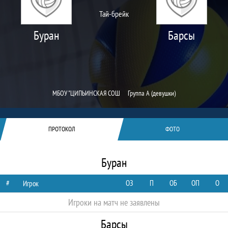
Тай-брейк
Буран
Барсы
МБОУ "ЦИПЬИНСКАЯ СОШ
Группа А (девушки)
ПРОТОКОЛ
ФОТО
Буран
#
ОЗ
П
ОБ
ОП
О
Игрок
Игроки на матч не заявлены
Барсы