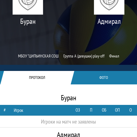
Буран
Адмирал
МБОУ "ЦИПЬИНСКАЯ СОШ
Группа А (девушки) play-off
Финал
ПРОТОКОЛ
ФОТО
Буран
#
ОЗ
П
ОБ
ОП
О
Игрок
Игроки на матч не заявлены
Адмирал