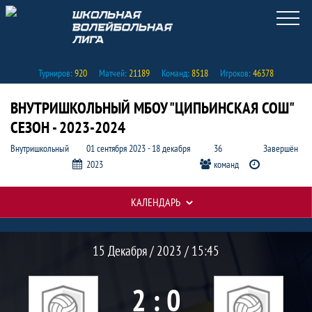
Турниров:
920
Матчей:
21189
Команд:
8518
Игроков:
46378
ВНУТРИШКОЛЬНЫЙ МБОУ "ЦИПЬИНСКАЯ СОШ"
СЕЗОН - 2023-2024
Внутришкольный
01 сентября 2023 - 18 декабря
36
Завершён
2023
команд
КАЛЕНДАРЬ
Протокол и события матча Буран 2 :
Матч
15 Декабря / 2023 / 15:45
2 : 0