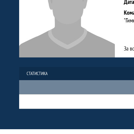
Дат
Ком
"Гим
За в
СТАТИСТИКА