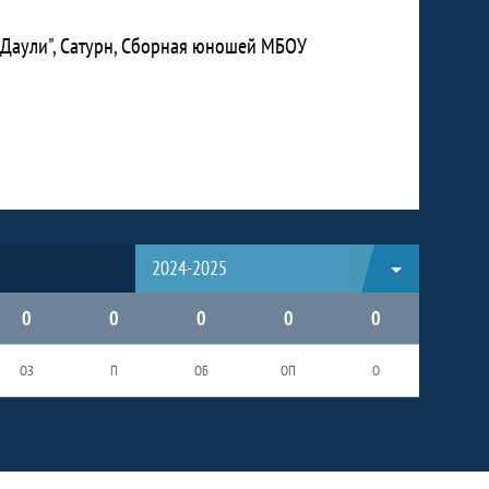
Даули", Сатурн, Сборная юношей МБОУ
2024-2025
0
0
0
0
0
ОЗ
П
ОБ
ОП
О