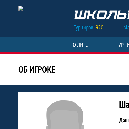
Турниров:
920
Ма
О ЛИГЕ
ТУРН
ОБ ИГРОКЕ
Статистика игрока Шамарданов 
Ша
Дан