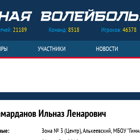
тчей:
21189
Команд:
8518
Игроков:
46378
ИРЫ
УЧАСТНИКИ
НОВОСТИ
Ильназ Ленарович
марданов Ильназ Ленарович
ные:
Зона № 3 (Центр), Алькеевский, МБОУ "Гимн