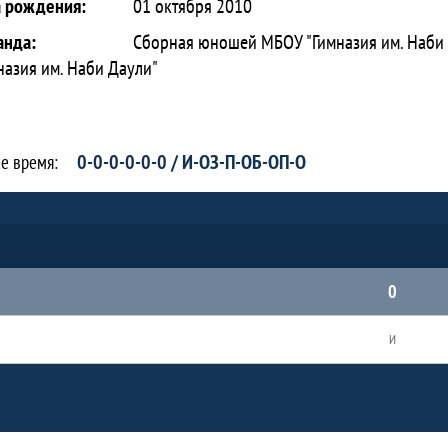
а рождения:
01 октября 2010
анда:
Сборная юношей МБОУ "Гимназия им. Наби 
назия им. Наби Даули"
0-0-0-0-0-0 / И-ОЗ-П-ОБ-ОП-О
се время:
0
И