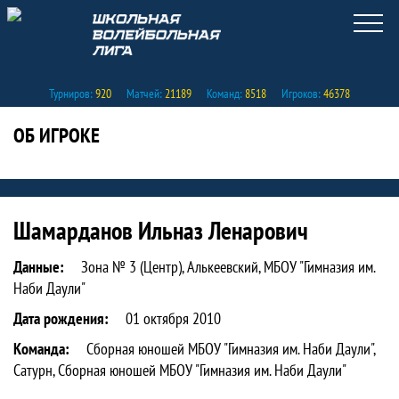
Турниров:
920
Матчей:
21189
Команд:
8518
Игроков:
46378
ОБ ИГРОКЕ
Статистика игрока Шамарданов Ильна
Шамарданов Ильназ Ленарович
Данные:
Зона № 3 (Центр), Алькеевский, МБОУ "Гимназия им.
Наби Даули"
Дата рождения:
01 октября 2010
Команда:
Сборная юношей МБОУ "Гимназия им. Наби Даули",
Сатурн, Сборная юношей МБОУ "Гимназия им. Наби Даули"