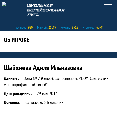
Турниров:
920
Матчей:
21189
Команд:
8518
Игроков:
46378
ОБ ИГРОКЕ
Статистика игрока Шайхиева Адиля И
Шайхиева Адиля Ильназовна
Данные:
Зона № 2 (Север), Балтасинский, МБОУ "Салаусский
многопрофильный лицей"
Дата рождения:
29 мая 2013
Команда:
6а класс д, 6 Б девочки