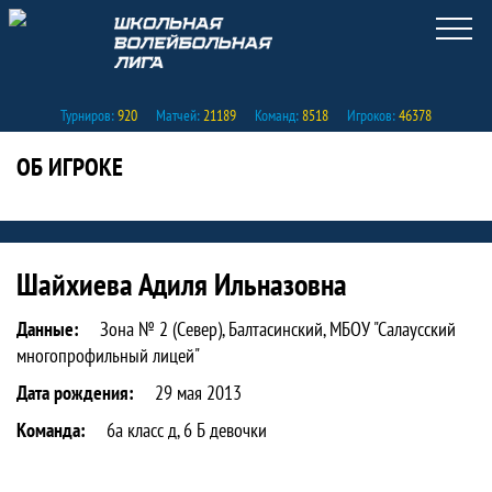
Турниров:
920
Матчей:
21189
Команд:
8518
Игроков:
46378
ОБ ИГРОКЕ
Статистика игрока Шайхиева Адиля И
Шайхиева Адиля Ильназовна
Данные:
Зона № 2 (Север), Балтасинский, МБОУ "Салаусский
многопрофильный лицей"
Дата рождения:
29 мая 2013
Команда:
6а класс д, 6 Б девочки