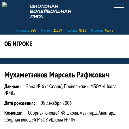
Турниров:
920
Матчей:
21189
Команд:
8518
Игроков:
46378
ОБ ИГРОКЕ
Статистика игрока Мухаметзянов Мар
Мухаметзянов Марсель Рафисович
Данные:
Зона № 6 (г.Казань), Приволжский, МБОУ «Школа
№48»
Дата рождения:
05 декабря 2006
Команда:
Сборная юношей 48 школа, Авангард, Авангард,
Сборная юношей МБОУ «Школа №48»