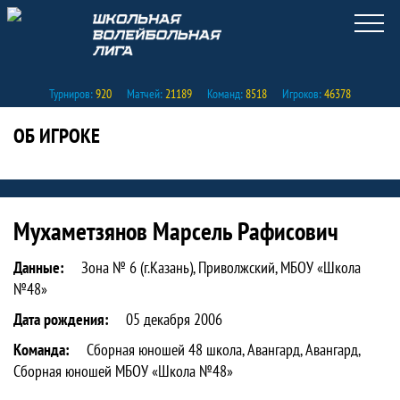
Турниров:
920
Матчей:
21189
Команд:
8518
Игроков:
46378
ОБ ИГРОКЕ
Статистика игрока Мухаметзянов Мар
Мухаметзянов Марсель Рафисович
Данные:
Зона № 6 (г.Казань), Приволжский, МБОУ «Школа
№48»
Дата рождения:
05 декабря 2006
Команда:
Сборная юношей 48 школа, Авангард, Авангард,
Сборная юношей МБОУ «Школа №48»