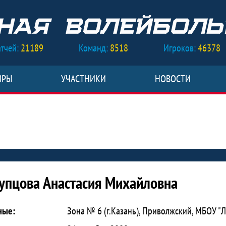
тчей:
21189
Команд:
8518
Игроков:
46378
ИРЫ
УЧАСТНИКИ
НОВОСТИ
стасия Михайловна
упцова Анастасия Михайловна
ные:
Зона № 6 (г.Казань), Приволжский, МБОУ "