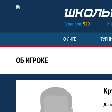
Турниров:
920
Ма
О ЛИГЕ
ТУРН
ОБ ИГРОКЕ
Статистика игрока Крупцова Ана
Кр
Дан