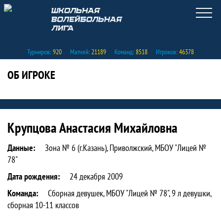
Турниров:
920
Матчей:
21189
Команд:
8518
Игроков:
46378
ОБ ИГРОКЕ
Статистика игрока Крупцова Анастаси
Крупцова Анастасия Михайловна
Данные:
Зона № 6 (г.Казань), Приволжский, МБОУ "Лицей №
78"
Дата рождения:
24 декабря 2009
Команда:
Сборная девушек, МБОУ "Лицей № 78", 9 л девушки,
сборная 10-11 классов