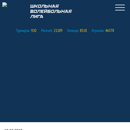
Турниров:
920
Матчей:
21189
Команд:
8518
Игроков:
46378
Судейский семинар в рамках проекта 
Новость